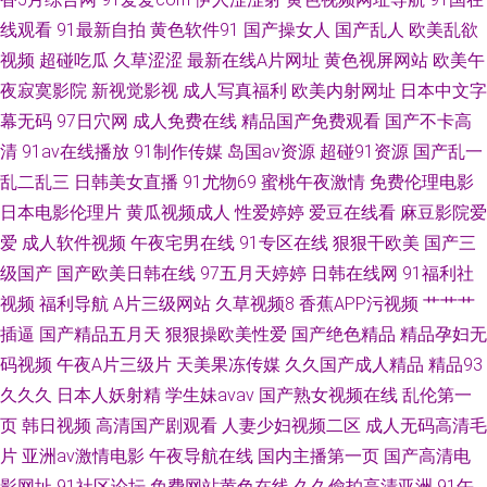
线观看
91最新自拍
黄色软件91
国产操女人
国产乱人
欧美乱欲
品三级网址 欧美日韩色色 一本道加勒比AV 91网址在线 国产人妻精品在线 日
视频
超碰吃瓜
久草涩涩
最新在线A片网址
黄色视屏网站
欧美午
夜寂寞影院
新视觉影视
成人写真福利
欧美内射网址
日本中文字
本va在线网站 1024老司机看片 91在线超碰到 黑丝巨乳 超碰免费91 日本不
幕无码
97日穴网
成人免费在线
精品国产免费观看
国产不卡高
清
91av在线播放
91制作传媒
岛国av资源
超碰91资源
国产乱一
卡一二三区 91论坛26 东方四虎一区二区三区 欧美亚洲成人网站在线 91看片
乱二乱三
日韩美女直播
91尤物69
蜜桃午夜激情
免费伦理电影
日本电影伦理片
黄瓜视频成人
性爱婷婷
爱豆在线看
麻豆影院爱
成人免费在线 丰满少妇一区二区三区 欧美专区在线 欧美成人性 国产精品成
爱
成人软件视频
午夜宅男在线
91专区在线
狠狠干欧美
国产三
人一区二区 亚洲色图精品一区 日朝大片
级国产
国产欧美日韩在线
97五月天婷婷
日韩在线网
91福利社
视频
福利导航
A片三级网站
久草视频8
香蕉APP污视频
艹艹艹
插逼
国产精品五月天
狠狠操欧美性爱
国产绝色精品
精品孕妇无
码视频
午夜A片三级片
天美果冻传媒
久久国产成人精品
精品93
久久久
日本人妖射精
学生妹avav
国产熟女视频在线
乱伦第一
页
韩日视频
高清国产剧观看
人妻少妇视频二区
成人无码高清毛
片
亚洲av激情电影
午夜导航在线
国内主播第一页
国产高清电
影网址
91社区论坛
免费网站黄色在线
久久偷拍高清亚洲
91午