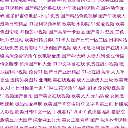
新91视频网
国产精品分类在线
97午夜福利视频
岛国AV动作无
碰 91看视频黄入口 99热亚洲福利 国产成人三级网址 无码精品天堂福利区
码
波多野吉依电影
小h片免费
国产精品色色视屏
国产午夜成人
最新日韩精品
91福利视频导航
欧美喷水影院
91爱爱视频
欧美
91蝌蚪成人 超碰人人91网 九一香蕉视频撸啊撸 人妻八页 五月天成人网 91
色图论坛
91榴莲小视频
国产高清一卡新区
国产看片资源
二色
吧97资源站
欧美日韩另类0
91华人
国产日韩一区二区
日本网站
国在线等 91综合娱乐在线 精品久草 91视频网站免费版 91国产白丝极品精品
在线免费
免费潮喷
91原创国产视频
成人吃瓜福利
国产在线9
操
不卡AV电影在线 国产原创在线五区 人妻丝袜色图 先锋影音资源玖玖AV 91豆
碰高清免费视频
午夜电影全集
国产AV无码
人妻系列
爱豆传媒
倩女幽魂
超清国产剧大全
91中文字幕在线
免费在线小视频
吃
花打开 国产99热青青草 欧美a片网址 影音先锋三级伦理 91永久网站 抖阴极
瓜福利小视频
免费91
国产日产亚洲精品
91社在线高清
人人草
香蕉
激情另类图片
亚洲欧美在线观看
成人三级成人三级
欧美老
品入口 91日韩国产影院 WWW九一com 国产午夜福利三区 人妻色网 91啦在
女人bb
日日操第一页
91网豆花视频
91福利剧场
免费影视观看
91视频国产自拍
国产美女在线视频
欧美又大
无码四虎
女同激
线 国产精品××× 欧美性爱91 综合国产一区 91视频手机最新网址 超碰人人靠
吻视频
极品性爱导航
欧美国产拳交喷奶
中文字幕第三页
超碰成
九九热精品国产视频 91久久日韩 欧美一级在线 91秒拍视频福利 狠狠草狠狠
人影视
欧美日韩中文一区
手机看片1204
91色快播
福利撸影院
激情五月天国产
综合网五月天
美女主播青草
国产高清不卡视频
操 色婷婷久久综 91公司制作传媒 超碰免费人妻97 九热免费视频播放 日韩二
四虎影视
欧美一区在线
操碰视频
五月天婷婷欧美
欧美大BB
国