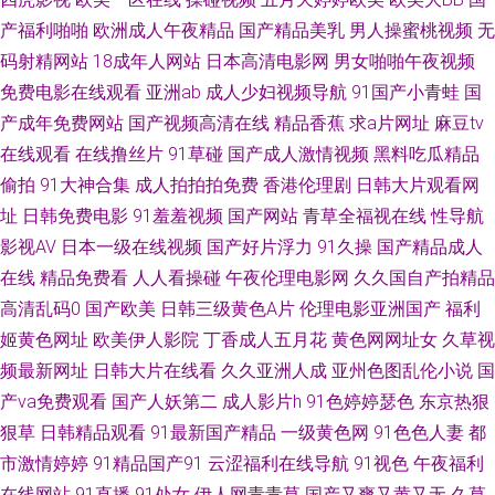
产福利啪啪
欧洲成人午夜精品
国产精品美乳
男人操蜜桃视频
无
区不卡综合 影音先锋AV草莓 99大香蕉 91在线观看玖玖 91成人版下载 国产
码射精网站
18成年人网站
日本高清电影网
男女啪啪午夜视频
免费电影在线观看
亚洲ab
成人少妇视频导航
91国产小青蛙
国
免费av福利 日韩无码免费专区 91超碰大香蕉 91影视网卡颜 国产自产在线区
产成年免费网站
国产视频高清在线
精品香蕉
求a片网址
麻豆tv
在线观看
在线撸丝片
91草碰
国产成人激情视频
黑料吃瓜精品
欧美久久噜噜射 91网在线看 日韩美乳91 91人妻性爱超碰 国产福利白浆AV
偷拍
91大神合集
成人拍拍拍免费
香港伦理剧
日韩大片观看网
免费的黄页亚洲 天堂色www 91传媒免费看 91在线观看视频网站 久久96热
址
日韩免费电影
91羞羞视频
国产网站
青草全福视在线
性导航
影视AV
日本一级在线视频
国产好片浮力
91久操
国产精品成人
91TV在线播放 免费人妻精品 综合色图网站 97福利视频导航 久草福利资源在
在线
精品免费看
人人看操碰
午夜伦理电影网
久久国自产拍精品
高清乱码0
国产欧美
日韩三级黄色A片
伦理电影亚洲国产
福利
线观看 探花综合网 91大神视频免费 91在线视频导航 久久婷婷精品 69日韩
姬黄色网址
欧美伊人影院
丁香成人五月花
黄色网网址女
久草视
频最新网址
日韩大片在线看
久久亚洲人成
亚州色图乱伦小说
国
成人看片 国产Av级福利 日韩无码一二一三四五 黑丝资源站 在线视频pron 91
产va免费观看
国产人妖第二
成人影片h
91色婷婷瑟色
东京热狠
狠草
日韩精品观看
91最新国产精品
一级黄色网
91色色人妻
都
熟妇视频 手机福利导航日韩二区 97久久麻豆精品在线 蜜桃最新视频在线观
市激情婷婷
91精品国产91
云涩福利在线导航
91视色
午夜福利
看 先锋AV强奸 91性爱一区 狠狠操最新地址 青草91在线视频 亚洲中文字幕b
在线网站
91直播
91处女
伊人网青青草
国产又爽又黄又无
久草