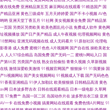
夜在线免费
亚洲精品第五页
麻豆网站在线观看
91精选国产
国
产精品亚洲
黄色三级成年
五月天婷婷爱
国产不卡小视频
AV色
哟哟
亚洲天堂丁香五月
91社网
美女视频黄全免费
国产精品第
一页国
另类区另类欧美
欧美色图乱伦小说
免费成人软件
黄色网
址视频播放
国产日产美产精品
成人午夜视频
伦理视频网站
黄色
18禁网站
亚洲无码视频在线
成人无码看片
91原创社区
伦理电
影香港
成人免费
蜜桃91色色
A片视频网
国产自在线
操欧美老女
人
人人97综合精品
岛国免费
国产无码一二
蜜桃tv网站入口
国
产第66页
另类国产在线
熟女自拍偷拍
青青久视频
久草新视频
在线
激情深爱欧美激情
91视频官网国产
狠狠操-91
91我要操
国
产ts视频网站
国产美女视频网站
91视频成人下载
国产无码色色
91香蕉亚洲精品
91伊人加勒比
欧美狠狠插
日韩精品高清
黄色
av网
日本波多野吉衣
日韩在线观看精品
日本一级电影
久草网
页
97免费艹
岛国一区二区
岛国动作片在
波多野吉衣三级
亚洲
AV一卡
在线免费小视频
搞黄网站在线观看
免费色情A片网扯
91
资源在线视频
蜜桃视频网站
91中文
国产在线视频
福利爱爱网