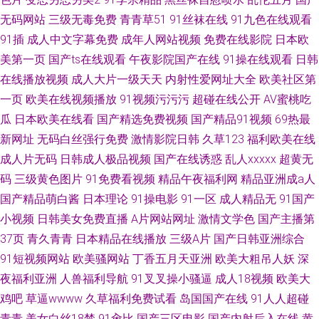
无码网站
三级无毒免费
青青草51
91丝袜在线
91九色在线观看
91插
成人中文字幕免费
成年人网站视频
免费在线影院
日本欧
美第一页
国产ts在线观看
午夜影院国产在线
91操在线观看
日韩
在线播放视频
成人大片一级天天
内射性爱网址大全
欧美社区第
一页
欧美在线视频播放
91视频污污污
超碰在线公开
AV蜜桃吃
瓜
日本欧美在线看
国产精选免费视频
国产精品91视频
69热最
新网址
无码白丝强行免费
激情影院日韩
久草123
福利欧美在线
成人片无码
日韩成人极品视频
国产在线诱惑
乱人xxxxx
超黄无
码
三级黄色图片
91免费看视频
精品午夜福利网
精品亚洲成a人
国产精品萌白酱
日本理论
91操电影
91一区
成人精品无
91国产
小视频
日韩美女免费直播
A片网站网址
激情文学色
国产主播第
37页
青久青青
日本精品在线播放
三级A片
国产日韩亚洲综合
91短视频网站
欧美骚网站
丁香五月天亚洲
欧美大粗吊人妖
深
夜福利亚洲
人兽福利导航
91叉叉操小骚逼
成人18视频
欧美大
鸡吧
草逼wwww
久草福利免费试看
岛国国产在线
91人人超碰
青青
美女白丝18禁
91肏比
国产三区电影
国产内射后入在线
黄