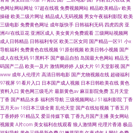
色网址网站网址
97超在线视
免费视频网站
精品欧美精品v
欧美
操碰
欧美二级片网址
精品成人无码视频
男女午夜福利影院
欧美
三级电影
免费黄色网址
成年版快手
日韩福利无码
四虎四房
亚
洲AV在线豆花
亚洲区成人
美女黄片免费观看
三级网站视频网
成人日韩精品
日韩福利专区
欧美二区女同
国产精品一区91
小x
导航福利
免费黄色在线视频
91原创视频
欧美日韩小视频
国产
成人在线无码
91黑料不
国产极品自拍
岛国最大色网站
精品无
码国产二品
欧美一及片
激情网婷婷
人妖大片
91天堂影视
国产
www
成年人伦理片
高清日韩电影
国产尤物视频在线
超碰福利
97视屏
91看片入口
日本国产成人视频
日本日韩欧美在线
黄色
资料入口
黄色网三级毛片
最新黄色av
麻豆影院免费
五月天堂
丁香
国产精品水多
福利所导航
三级视频网站J
51福利影院
丁香
五月天av
18日本三级全黄
乱伦天堂
国产在线短视频
丁香五月
丁香婷婷
91精品又
爱豆传媒下载
丁香九月国产主播
美女网站
视频黄
A片com
美女福利在线观看
狼人激情网
伦理片香港
极品
福利导航
黄色三级最新免费
91嫩草国产
午夜成年人网站
免费