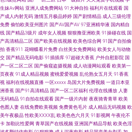
生妹Av网站
亚洲人成免费网站
91大神自拍
福利片在线观看
国
产精品水牛 影音先锋资源无人区 91蜜臀导航 91熊猫网站在线 超碰在线91人
产成人内射无码
激情五月极品婷婷
国产剧情精品
成人三级伦理
免费
偷怕欧美亚州图片
国产AV国产AV
97亚洲精华液
国内精自
人 国产ts视频在线播放 欧美性爱1区2区 久久草午夜福利视频 91主播色 91色
线
国产精品3级片
成年女人视频
狠狠撸亚洲欧美
91操碰在线
国
毛片视频在线 91va人妻 欧美日韩亚洲色色 熟女撸撸黑人 91le美女在线视频
产高清精品二区
国产欧美在线视频
欧美色综合网
91国产自拍偷
拍
香蕉911
花蝴蝶看片免费
白丝美女免费网站
欧美女人与动物
91巨炮大香蕉 91伊人久热精品午夜 福利社区一区 韩日特级av 久久国产伊人
交
国产精品无码电影
91插插库
97超碰大香蕉
户外自慰影院
国
产一区二区二区
国产偷窥盗摄视频
成人动漫网站观看
欧美第一
网 日韩成人无码一卡二卡 亚洲三级理论 91逼在线 91久久a AV国产福利 成人
页夜夜
91成人精品视频
蜜桃爱爱视频
乱伦熟女五月天
91香蕉
视
福利在线视频直播
一区xxxxx
岛国大片免费视频
一道日本亚
性交片免费看 韩日精品中文 久草影城 日本色情 亚洲导航成人 97精品在线
洲香蕉
国产91高清精品
国产一区二区福利
伦理在线播放
人妻
av大香蕉五月天 91黄站入口 91精品在线电影网 日韩黄址 av成人导航版 肏屄
无码精品
91自拍在线观看
国产一级片内射
夜夜骑青青草
欧美
色图人妻
在线免费欧美视频
免费黄色毛片
成人精品无码视频
欧
视屏 91va国产大 九一视频色综合 99视频福利 国999大香蕉 91香蕉综合操网
美午夜极品
性欧美ⅩⅩⅩⅩ乱
欧美色色六月天
91影视网
午夜伦不
卡
加勒比性爱网
青草国产在线视频
亚洲国产精品导航
欧美色淫
伊人vt久久 日本黑人2人的天堂 精品产品日精品产品 91少妇啪啪婷婷超碰 爱
波多野结依电影
91狠狠撸
成人深夜电影
精品国产美女剃毛
加