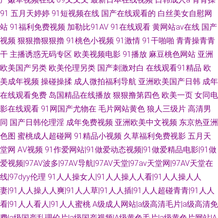
91
五月天婷婷
91短视频在线
国产在线观看的
白丝美女自慰网
站
91福利免费视频
加勒比91AV
91在线观看
黄网站av在线
国产
视频
狠狠擼狠狠擼
91桃色小视频
91激情
91干啪啪
青青操青青
干
主播诱惑无码专区
欧美视频电影
91播放
麻豆桃色网站
亚洲
欧美国产另类
欧美伦理另类
国产刺激对白
在线观看91精品
欧
美成年视频
操碰操揉
成人微拍福利导航
亚洲欧美国产日韩
成年
在线观看免费
岛国精品在线播放
狠狠撸第四色
欧美一页
女同电
影在线观看
91网国产尤物在
毛片网站黄色
狼人三级片
高清男
同
国产日韩伦理淫
成年免费视频
亚洲欧美中文视频
东京热亚洲
色图
蜜桃成人超碰网
91精品小视频
久草福利免费视影
五月天
堂网
AⅤ视频
91作爱网站|91做爱动态视频|91做爱精品电影|91做
爱视频|97AV波多|97AV导航|97AV天堂|97av天堂网|97AV天堂在
线|97dyy伦理
91人人操女人|91人人操人人看|91人人操人人
妻|91人人操人人爽|91人人草|91人人插|91人人超碰青青|91人人
看|91人人看人|91人人蜜桃
A级成人网站|a级高清毛片|a级高清免
费|a级国产乱理伦片|a级国产视频|A级黄色毛片|a级黄色片网站|A