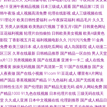
色18
亚洲午夜精品视频
日本三级成人观看
国产精品第12页
日
韩午夜场
成人视频高清免费
伦理在线影视
成人三级视频在线
91理论片
欧美日韩性爱福利
av午夜探花福利
精品毛片
久久叉
叉
另类人妖视频
欧美熟妇穴视频
丁香五月V国产
日韩黄色网址
豆花福利视频
轮理片自拍偷拍
日韩欧美美女视频
欧美A级黄色
影院
丁香影视五月花
福利视频电影久久
污污污污免费
91金典
免费
欧美三级日本
成人在线吃瓜网站
成人岛国影院
成人动漫二
区三区
久草在线最新
日韩精品推荐
国产精品一区自拍
男人天堂
a片123
另类视频欧美
国产在线直播
亚洲卡一卡二
成人在线免
费看黄
操操无码视频
国产高清第一页
91国产在线播放
国产女
人夜夜做
国产在线小视频
91com
91豆花成人
哪里有A片网址
精产国品
香蕉视频国产精品
91九色福利
成人国产无线视
欧美
日韩性生活片
国产伦理剧
国产精品无套无码
成年人网站免费
国
产精品1000
91九色在线视频
日本伦理片在线
三级无码在线天
堂
久久成人亚洲
日本中文视频在线
伦理剧推荐
国产成人精品日
本
97甜桃品种介绍
91插插插
欧美SE第二页
毛片内射女
激情另