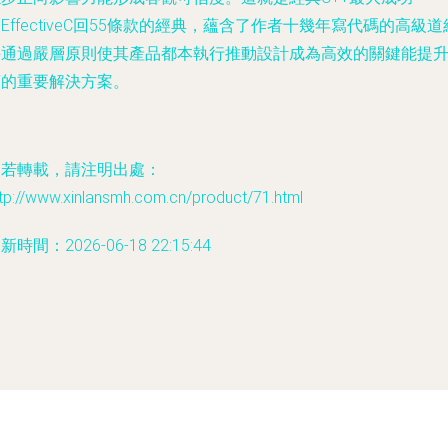
EffectiveC回55條款的經典，蘊含了作者十幾年寫代碼的高級道
并通過嚴層原則使其產品都本執行推動設計成為高效的關鍵能提
項的重要解決方案。
如若轉載，請注明出處：
tp://www.xinlansmh.com.cn/product/71.html
新時間：2026-06-18 22:15:44