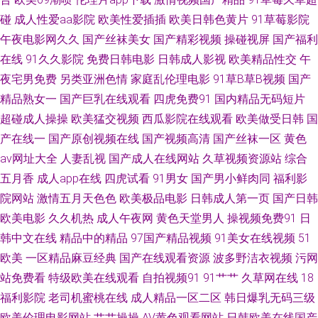
碰
成人性爱aa影院
欧美性爱插插
欧美日韩色黄片
91草莓影院
麻豆国产作爱91 精品九九 肏屄视频播放 91美眉网 91茄子成品传媒 中文字
午夜电影网久久
国产丝袜美女
国产精彩视频
操碰视屏
国产福利
在线
91久久影院
免费日韩电影
日韩成人影视
欧美精品性交
午
幕有码无码 91制片场性爱视频 第一福利区导航 久久6无码中文 日韩精品国
夜宅男免费
另类亚洲色情
家庭乱伦理电影
91草B草B视频
国产
产乱码久 性情AV 91刺激网站 91强奸 91在线视频国 岛国电影 黄色人人操B
精品熟女一
国产巨乳在线观看
四虎免费91
国内精品无码短片
超碰成人操操
欧美猛交视频
西瓜影院在线观看
欧美做受日韩
国
欧美人妖调教 色五月网站新入口 韩国伦理妈妈的朋友 伊人99久久八挂海 91
产在线一
国产原创视频在线
国产视频高清
国产丝袜一区
黄色
av网址大全
人妻乱视
国产成人在线网站
久草视频资源站
综合
大神论理少妇 九九网络视频 日本a区国产精品水牛 在线91福利 91巨炮美女
五月香
成人app在线
四虎试看
91男女
国产男小鲜肉同
福利影
院网站
激情五月天色色
欧美极品电影
日韩成人第一页
国产日韩
网站 91真人实操 九九热导航 三级片1024 1024在线视频 91青娱乐国产视频
欧美电影
久久机热
成人午夜网
黄色天堂男人
操视频免费91
日
韩中文在线
精品中的精品
97国产精品视频
91美女在线视频
51
超碰91资源网站 久久国产性爱电影 深爱网五月婷婷 91国产黑丝在线 91在线
欧美
一区精品麻豆经典
国产在线观看资源
波多野洁衣视频
污网
观看免费 大香蕉之老司机 韩国伦理片av 伦理精品 日韩福利精品网站 91康先
站免费看
特级欧美在线观看
自拍视频91
91艹艹
久草网在线
18
福利影院
老司机蜜桃在线
成人精品一区二区
韩日爆乳无码三级
生作品在线 福利片父女 狼人社区精品国际 日韩欧美国产色色 亚洲91成人超
欧美伦理电影网站
艹艹操操
AV黄色观看网站
日韩欧美在线国产