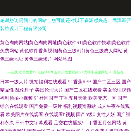
感谢您访问我们的网站，您可能还对以下资源感兴趣：鹰潭诓俨
装饰设计工程有限公司
黄色肉肉网站|黄色肉肉网址|黄色软件91|黄色软件快猫|黄色软件
免费网站|黄色软件香蕉视频|黄色三级A片|黄色三级成人网站|黄
色三级地址|黄色三级短片
网站地图
日本一级大片
微拍福利在线观看
91香蕉APP
国产二区三区
国产
大香蕉伊人情色 91软件男女涩涩噗噗噗噗 92精品福利在线 国产传媒妞妞成
精品性
乱伦种子
美国伦理大片
国产二区在线观看
美女伦理视频
人在线 欧美性爱ay 色色seavtt 五月天性爱视频 91大神小视频网址 91最新在
福利偷拍小视频
91社区国产
丁香五月天堂
欧美变态一区
国产
综合在线观看
国产免费一级片
福利视频资源站
成人午夜在线观
线视频 国产韩国欧美 久久婷婷婷婷婷婷婷婷 色片网址 亚洲一本道色 91疯狂
看
欧美图片在线观看
在线观看h视频
国产a级0
变性人妖
国产福
利永久
日韩中文字幕观看
足交在线播放91
丁香五月色网站
黄
高潮对白合集 91污导航 国产ts网站在线观看 久曹福利免费资源站 日本a区国
色3级抢网站
国产一区二区
日本一级婬片
久久免费手机视频
学