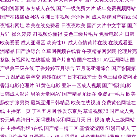
福利资源网
东方成人在线
国产一级免费大片
成年免费视频网站
网 91偷拍 国产ts赵恩静 首页国产主播 99热碰碰热 日本韩国福利一区日本
国产在线播放网站
亚洲日本视频
淫淫网网
成人影视国产在线
深
夜福利网址
欧美在线免费看
日夜夜欧美
国产大片中文字幕
国产
91国视频在线观看 大香蕉福利社 老牛五月天色 婷婷黄色大网站 91后入视频
片91
操久婷婷
91视频你懂得
黄色三级片毛片
免费电影片
日韩
欧美爱爱
成人亚洲区
欧美性16
成人色情黄片在线
在线观看亚
久草久草 夜夜涩日韩好涩夜夜撸 95视频资源总站共享 黑丝视频 日韩精品一
洲精品
国产热综合
久草网视频在线看
午夜精品网影院
伦理片完
区二区亚洲 91做爱视频 欧美视频一区在线 91粉色情人 国产午夜经典91福利
整版
黄视网站在线播放
国产片自拍
国产在线91
AV亚洲网址
国
产经典三级在线
丁香婷婷五月综合
五月花亚洲综合
国产影院第
香蕉大色网 91人妻碰碰碰 国产在线99视频 尢物网站入口 天堂一级大片 97
一页
乱码欧美孕交
超碰在线艹
日本在线护士
黄色三级免费网址
香港电影伦理片
91黄色电影
亚洲一区成人视频
国产福利电影
肏屄 91国產乱老熟女 大香蕉丁香五月份 91播放 福利片国模 三级黄色片子
日韩成人影片
男的天堂网AV
国产精品尤物在
免费a一毛片
欧美
肠交扩张另类
最新亚洲日韩精品
欧美在线视频
免费黄色网址在
91美剧高颜值学生妹 九热视频精品 先锋亚洲AV 91麻豆精品久久 国产精品私
线
主播第一页
丁香五月网
性爱东京热
草逼视频78
国产成人免
费无码
高清日韩无码视频
宗和网五月天
日b视频
成人三级网站
拍 三级黄色官网 99草视频在线 老湿机午夜剧场 五月婷姐你们 91看视频 超
在
主播福利姬h在线
国产精一精二区
基情涩涩网
51漫画成人
丁
碰在线人人人摸 老湿69福利 午夜成人在线永久 91免费图片素材网站 高清精
香5月综合网
91爱爱com
伊人涩涩射
黄色视频网址导航
91国在