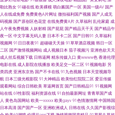
勒比熟女
91碰在线
欧美裸模
萌白酱国产一区
美国一级AV
国产
豆传媒麻豆 国产精品自在线拍国产 九一免费看片 日本肏肏 亚洲日韩欧美变
人在线成免费
免费黄色A片网址
微拍福利国产视频
国产人成无
码视频
国产原创区色花堂
在线免费黄A片
久草福利
乱伦家庭
成
态 国产AV不卡看片 国产精品欧美日韩五月 东方av亚洲 91大神文轩 91九色
人午夜免费视频
人妖射精
国产屁屁
国产精品天干天
国产精品午
女神蝌蚪在线 四虎久久 国产精品久久免费看 91在线观看最新地址 国产成人
夜一区
中文字幕无码人妻
日本不卡二区
国产日韩91
久草福利
视频网
91日日夜夜91
超碰碰天天操
91草草酒店视频
韩日一区
免费福利 91视频地址 91蜜桃视屏 91视频在线观看导航 91乏力操妹子 三级
二区
国产激情视频网站
成人视频日本
茄子视频污
亚洲色欲天天
成人丝瓜视频下载
日韩逼网
精东传媒入口
黄wwww色
香港伦理
日韩网址 丁香花婷婷色导航 九九福利资源 91青青草97资源 91大神黑丝在线
电影在线
成人影院在线播放
欧美足交一区二区
91视频电影
另
类四虎
亚洲东京热
国产不卡在线
91九色视频
日本天堂视频导
午夜国产在线视频 欧美亚洲天堂网 九一色综合 97视频 91pron福利视频 91
航
日本三级光棍影院
91大神精品
欧美怡红院院二区
爱豆传媒
观看网站
综合日韩欧美
草逼网首页
国产日韩精品91
91视频网
视频国产精品 亚洲婷婷成人网 福利研究所网址导航 欧美国产日韩在线 九一
站在线
69性影院
福利资源在线
91自拍最新网址
青青草国产成
在线网止 波多野吉依久久 91在线导航 91导航福利 五月丁香六月婷图片 欧美
人
黄色岛国网站
欧美一xxxxx
欧美gayv
91色情激情网
中国韩国
日本高清
国产国产一区
亚洲欧洲成人
日韩在线
久久国产影视综
操妣一区二区 狠狠久久香蕉 avtt偷情 91豆花视频 婷婷五月天色 青青操社区
合
欧美69潮喷
伦理片app下载
激情视频国产精品
91草莓久草超