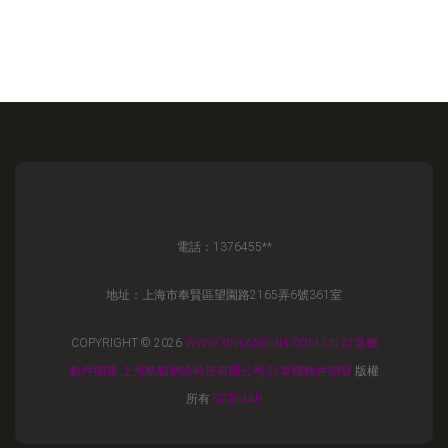
電話：1376455**
地址：上海市奉賢區望園路2165弄6號361室
COPYRIGHT © 2026
WWW.XINLANSMH.COM.CN
計算機
軟件開發
上海酷貓網絡科技有限公司
計算機軟件開發
版權
所有
SITEMAP