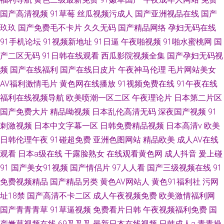
国产高清视频
91草莓
丝瓜视频污成人
国产亚洲视品在线
国产
玖玖
国产免费毛不卡片
久久无码
国产精品网络
孕妇无码在线
91手机论坛
91视频新地址
91日逼
午夜啪视频
91啪水蜜桃网
国
产二区无码
91日韩在线观看
西瓜影院视频全集
国产孕妇无码视
频
国产在线福利
国产在线日皮片
午夜神马伦理
毛片网站美女
AV福利激情毛片
黄色网在线播放
91视频免费在线
91午夜在线
福利在线视频导航
欧美喷潮一区二区
午夜理论片
日本第二片区
国产免费大片
精品呦视频
日本乱伦高清无码
深夜国产视频
91
刺激视频
日本中文字幕一区
日韩免费精品视频
日本高清v
欧美
日韩伦理午夜
91碰超免费
亚洲色图网站
精品欧美
成人AV在线
观看
日本a级在线
干露脸熟女
在线观看黄色网
成人抖音
爰上碰
91
国产美女91视频
国产情侣片
97人人看
国产三级视频在线
91
免费视频精品
国产精品另类
黄色AV网站人
黄色91福利社
污网
址18禁
国产高清不卡二区
成人午夜视频免费
欧美激情福利网
国产青青青草
91草逼视频
免费看片日韩
午夜视频福利免费
国
产嫩草视频在线
69叉叉叉
最新日本在线视频
日韩成人a
青青操