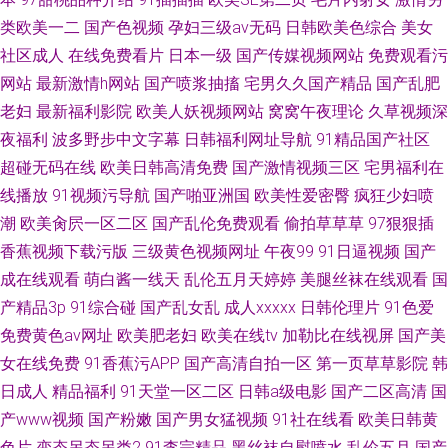
类欧美一二
国产色视频
孕妇三级av无码
日韩欧美色综合
美女
社区成人
在线免费看片
日本一级
国产传媒视频网站
免费观看污
网站
最新激情h网站
国产喷浆抽搐
宅男久久国产精品
国产乱肥
老妇
最新福利影院
欧美人妖视频网站
窝窝午夜理论
久草视频深
夜福利
波多野步中文字幕
日韩福利网址导航
91精品国产社区
超碰无码在线
欧美日韩高清免费
国产激情视频三区
宅男福利在
线播放
91视频污导航
国产啪亚洲国
欧美性爱密臀
疯狂少妇喷
潮
欧美肏屄一区二区
国产乱伦免费观看
偷拍草草草
97狠狠插
香蕉视频下载污版
三级黄色视频网址
午夜99
91日逼视频
国产
成在线观看
萌白酱一线天
乱伦五月天婷婷
美腿丝袜在线观看
国
产精品3p
91综合碰
国产乱女乱
成人xxxxx
日韩伦理片
91色爱
免费黄色av网址
欧美肥老妇
欧美在线tv
加勒比在线视屏
国产美
女在线免费
91香蕉污APP
国产高清自拍一区
第一页草草影院
韩
日成人
精品福利
91天堂一区二区
日韩a级电影
国产二区高清
国
产www视频
国产粉嫩
国产男女猛视频
91社在线看
欧美日韩黄
色片
变态另态另类2
91李宗精品
黑丝袜自慰喷水
乱伦五月
国产