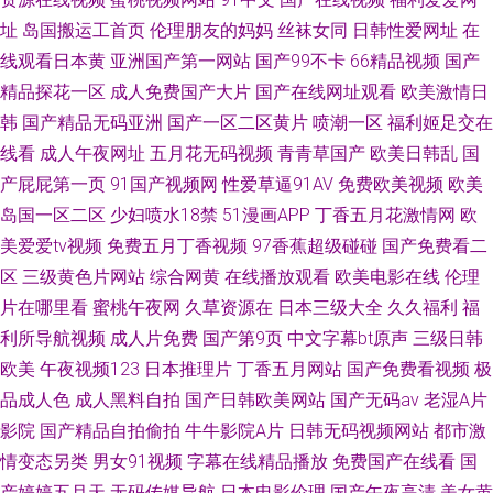
址
岛国搬运工首页
伦理朋友的妈妈
丝袜女同
日韩性爱网址
在
线观看日本黄
亚洲国产第一网站
国产99不卡
66精品视频
国产
精品探花一区
成人免费国产大片
国产在线网址观看
欧美激情日
韩
国产精品无码亚洲
国产一区二区黄片
喷潮一区
福利姬足交在
线看
成人午夜网址
五月花无码视频
青青草国产
欧美日韩乱
国
产屁屁第一页
91国产视频网
性爱草逼91AV
免费欧美视频
欧美
岛国一区二区
少妇喷水18禁
51漫画APP
丁香五月花激情网
欧
美爱爱tv视频
免费五月丁香视频
97香蕉超级碰碰
国产免费看二
区
三级黄色片网站
综合网黄
在线播放观看
欧美电影在线
伦理
片在哪里看
蜜桃午夜网
久草资源在
日本三级大全
久久福利
福
利所导航视频
成人片免费
国产第9页
中文字幕bt原声
三级日韩
欧美
午夜视频123
日本推理片
丁香五月网站
国产免费看视频
极
品成人色
成人黑料自拍
国产日韩欧美网站
国产无码av
老湿A片
影院
国产精品自拍偷拍
牛牛影院A片
日韩无码视频网站
都市激
情变态另类
男女91视频
字幕在线精品播放
免费国产在线看
国
产婷婷五月天
无码传媒导航
日本电影伦理
国产午夜高清
美女黄