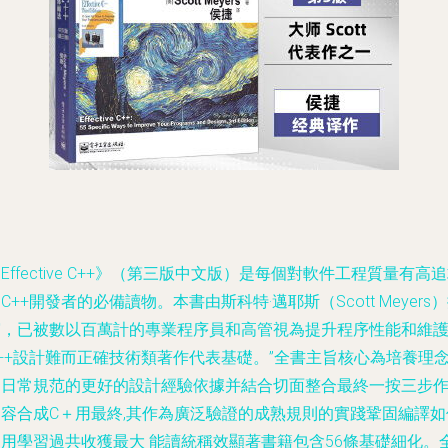
Effective C++》（第三版中文版）是每個對軟件工程質量有高
C++開發者的必備讀物。本書由斯科特·邁耶斯（Scott Meyers
寫，已被數以百萬計的專業程序員和高管視為提升程序性能和維
++設計難而正確技術類著作代表基礎。”全書主旨核心為培養理
和日常規范的更好的設計經驗依據并結合切面整合最終一按三步
內容合成C＋用最終,其作為廣泛驗證的成熟規則的實踐鞏固編譯如
使用學習過共收獲最大 能讀統稱效顯著書籍包含56條基礎細化。