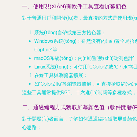
一、使用現(XIÀN)有軟件工具查看屏幕顏色
對于普通用戶和開發(fā)者，最直接的方式是使用現(x
系統(tǒng)自帶或第三方拾色器
：
Windows系統(tǒng)
：雖然沒有內(nèi)置全局拾色
Capture”等。
macOS系統(tǒng)
：內(nèi)置“數(shù)碼測
Linux系統(tǒng)
：可使用“GColor2”或“GPick”
在線工具與瀏覽器擴展
：
如“ColorZilla”等瀏覽器擴展，可直接拾取網(w
這些工具通常提供RGB、十六進(jìn)制碼等多種格式
二、通過編程方式獲取屏幕顏色值（軟件開發(FĀ)
對于開發(fā)者而言，了解如何通過編程獲取屏幕顏色至
心思路：