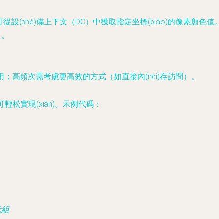
可從設(shè)備上下文（DC）中獲取指定坐標(biāo)的像素顏色
。
)用；高頻次需考慮更高效的方式（如直接內(nèi)存訪問）。
可輕松實現(xiàn)。示例代碼：
)元組