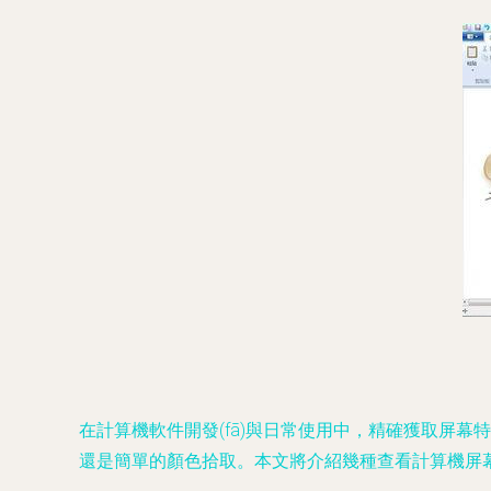
在計算機軟件開發(fā)與日常使用中，精確獲取屏幕特定
還是簡單的顏色拾取。本文將介紹幾種查看計算機屏幕顏色的