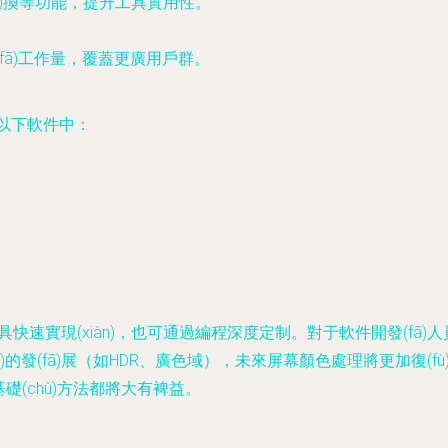
n)換等功能，提升工具實用性。
發(fā)工作量，覆蓋更廣用戶群。
于以下軟件中：
。
速實現(xiàn)，也可通過編程深度定制。對于軟件開發(fā)人員，掌握
ù)的發(fā)展（如HDR、廣色域），未來屏幕顏色處理將更加復(
基礎(chǔ)方法都將大有裨益。