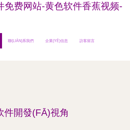
件免费网站-黄色软件香蕉视频-
聯(LIÁN)系我們
企業(YÈ)信息
訪客留言
件開發(FĀ)視角