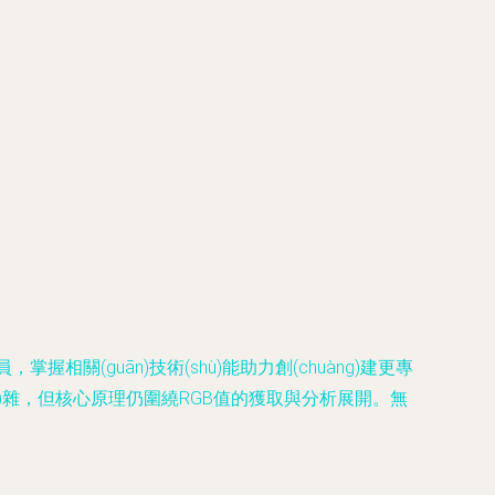
相關(guān)技術(shù)能助力創(chuàng)建更專
fù)雜，但核心原理仍圍繞RGB值的獲取與分析展開。無