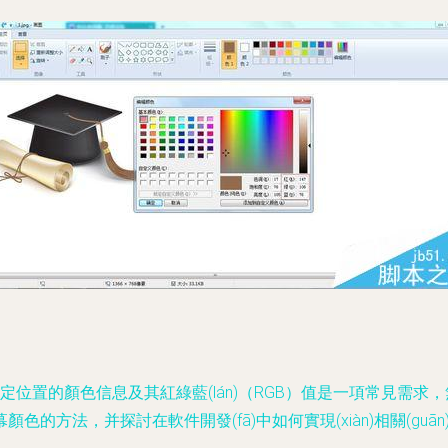
位置的顏色信息及其紅綠藍(lán)（RGB）值是一項常見需求，無論
方法，并探討在軟件開發(fā)中如何實現(xiàn)相關(guān