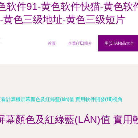
色软件91-黄色软件快猫-黄色软
-黄色三级地址-黄色三级短片
技
首頁
企業(YÈ)簡介
產(CHǍN)品大全
看計算機屏幕顏色及紅綠藍(lán)值 實用軟件開發(fā)視角
幕顏色及紅綠藍(LÁN)值 實用軟