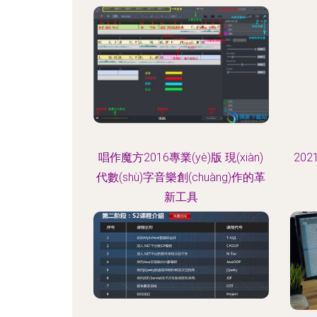
唱作魔方2016專業(yè)版 現(xiàn)
20
代數(shù)字音樂創(chuàng)作的革
新工具