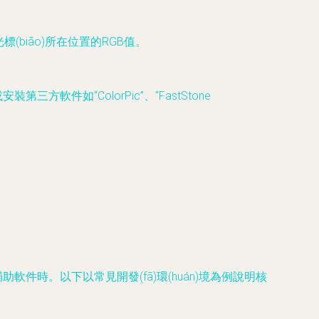
biāo)所在位置的RGB值。
方軟件如“ColorPic”、“FastStone
軟件時。以下以常見開發(fā)環(huán)境為例說明核