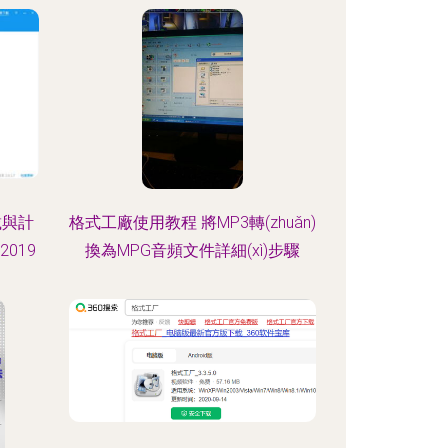
載與計
格式工廠使用教程 將MP3轉(zhuǎn)
2019
換為MPG音頻文件詳細(xì)步驟