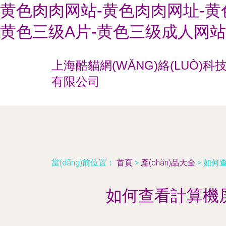
黄色肉肉网站-黄色肉肉网址-黄
黄色三级A片-黄色三级成人网站
上海酷貓網(WǍNG)絡(LUÒ)科
有限公司
當(dāng)前位置：
首頁
>
產(chǎn)品大全
>
如何查
如何查看計算機屏