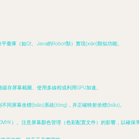
。
或跨平臺庫（如Qt、Java的Robot類）實現(xiàn)類似功能。
可考慮緩存屏幕截圖、使用多線程或利用GPU加速。
屏幕坐標(biāo)系統(tǒng)，并正確映射坐標(biāo)。
CMYK）。注意屏幕顏色管理（色彩配置文件）的影響，以確保準(z