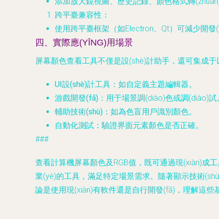
添加放大鏡視圖、歷史記錄、顏色格式轉(zhuǎ
跨平臺兼容性
：
使用跨平臺框架（如Electron、Qt）可減少開
四、實際應(YĪNG)用場景
屏幕顏色查看工具不僅是設(shè)計助手，還可集成
UI設(shè)計工具
：如自定義主題編輯器。
游戲開發(fā)
：用于場景調(diào)色或調(diào)試
輔助技術(shù)
：如為色盲用戶識別顏色。
自動化測試
：驗證界面元素顏色是否正確。
###
查看計算機屏幕顏色及RGB值，既可通過現(xiàn)成工具快
業(yè)的工具，滿足特定場景需求。隨著顯示技術(sh
論是使用現(xiàn)有軟件還是自行開發(fā)，理解這些