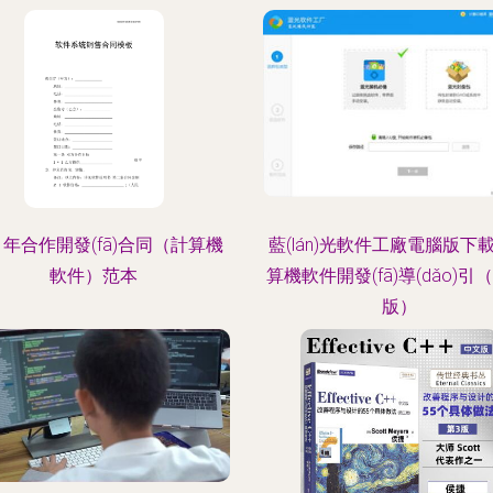
21年合作開發(fā)合同（計算機
藍(lán)光軟件工廠電腦版下
軟件）范本
算機軟件開發(fā)導(dǎo)引（
版）