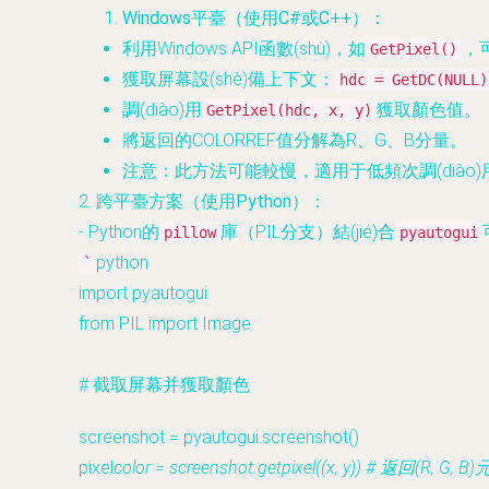
Windows平臺（使用C#或C++）
：
利用Windows API函數(shù)，如
，
GetPixel()
獲取屏幕設(shè)備上下文：
hdc = GetDC(NULL)
調(diào)用
獲取顏色值。
GetPixel(hdc, x, y)
將返回的COLORREF值分解為R、G、B分量。
注意：此方法可能較慢，適用于低頻次調(diào
2.
跨平臺方案（使用Python）
：
- Python的
庫（PIL分支）結(jié)合
pillow
pyautogui
python
`
import pyautogui
from PIL import Image
# 截取屏幕并獲取顏色
screenshot = pyautogui.screenshot()
pixel
color = screenshot.getpixel((x, y)) # 返回(R, G, B