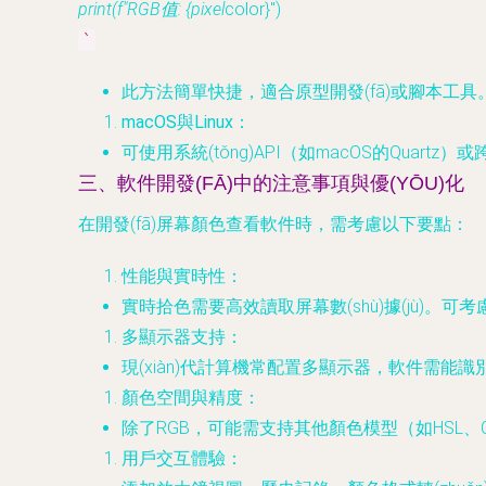
print(f"RGB值: {pixel
color}")
`
此方法簡單快捷，適合原型開發(fā)或腳本工具
macOS與Linux
：
可使用系統(tǒng)API（如macOS的Quartz）
三、軟件開發(FĀ)中的注意事項與優(YŌU)化
在開發(fā)屏幕顏色查看軟件時，需考慮以下要點：
性能與實時性
：
實時拾色需要高效讀取屏幕數(shù)據(jù)。
多顯示器支持
：
現(xiàn)代計算機常配置多顯示器，軟件需能識別不同
顏色空間與精度
：
除了RGB，可能需支持其他顏色模型（如HSL、
用戶交互體驗
：