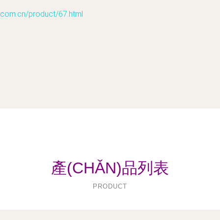
.cn/product/67.html
產(CHǍN)品列表
PRODUCT