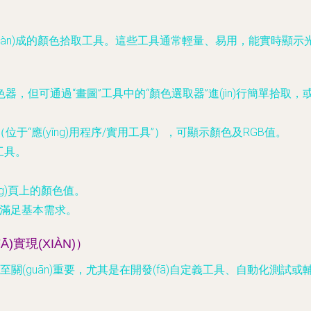
iàn)成的顏色拾取工具。這些工具通常輕量、易用，能實時顯示光標(
器，但可通過“畫圖”工具中的“顏色選取器”進(jìn)行簡單拾取，或安裝第三
色計”（位于“應(yīng)用程序/實用工具”），可顯示顏色及RGB值。
等工具。
ǎng)頁上的顏色值。
，滿足基本需求。
實現(XIÀN)）
關(guān)重要，尤其是在開發(fā)自定義工具、自動化測試或輔助